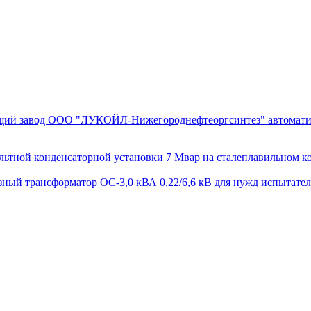
ющий завод ООО ­"ЛУКОЙЛ-Нижегороднефтеоргсинтез" автомати
тной конденсаторной установки 7 Мвар на сталеплавильном ко
й трансформатор ОС-3,0 кВА 0,22/6,6 кВ для нужд испытатель