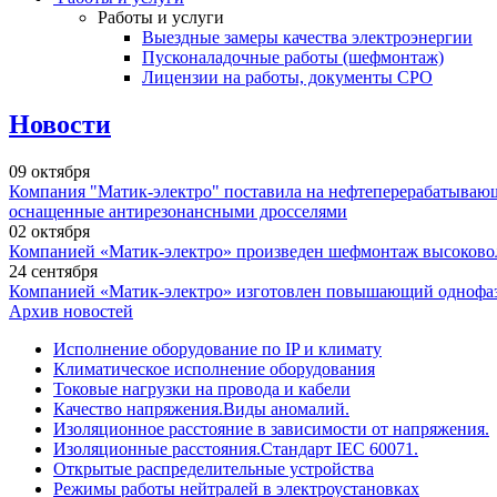
Работы и услуги
Выездные замеры качества электроэнергии
Пусконаладочные работы (шефмонтаж)
Лицензии на работы, документы СРО
Новости
09
октября
Компания "Матик-электро" поставила на нефтеперерабатыва
оснащенные антирезонансными дросселями
02
октября
Компанией «Матик-электро» произведен шефмонтаж высоковоль
24
сентября
Компанией «Матик-электро» изготовлен повышающий однофазны
Архив новостей
Исполнение оборудование по IP и климату
Климатическое исполнение оборудования
Токовые нагрузки на провода и кабели
Качество напряжения.Виды аномалий.
Изоляционное расстояние в зависимости от напряжения.
Изоляционные расстояния.Стандарт IEC 60071.
Открытые распределительные устройства
Режимы работы нейтралей в электроустановках