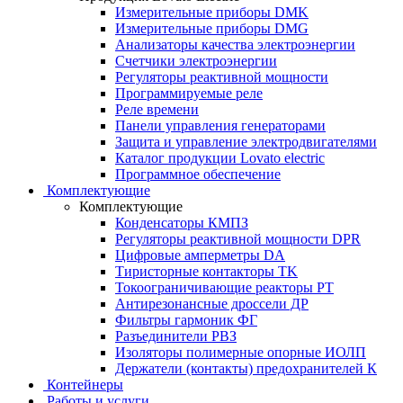
Измерительные приборы DMK
Измерительные приборы DMG
Анализаторы качества электроэнергии
Счетчики электроэнергии
Регуляторы реактивной мощности
Программируемые реле
Реле времени
Панели управления генераторами
Защита и управление электродвигателями
Каталог продукции Lovato electric
Программное обеспечение
Комплектующие
Комплектующие
Конденсаторы КМПЗ
Регуляторы реактивной мощности DPR
Цифровые амперметры DA
Тиристорные контакторы TK
Токоограничивающие реакторы РТ
Антирезонансные дроссели ДР
Фильтры гармоник ФГ
Разъединители РВЗ
Изоляторы полимерные опорные ИОЛП
Держатели (контакты) предохранителей К
Контейнеры
Работы и услуги