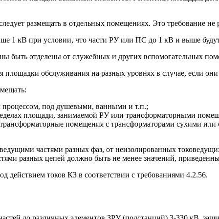
 следует размещать в отдельных помещениях. Это требование не 
ше 1 кВ при условии, что части РУ или ПС до 1 кВ и выше буду
жны быть отделены от служебных и других вспомогательных пом
 площадки обслуживания на разных уровнях в случае, если они 
змещать:
процессом, под душевыми, ванными и т.п.;
ределах площади, занимаемой РУ или трансформаторными помеще
 на трансформаторные помещения с трансформаторами сухими ил
оведущими частями разных фаз, от неизолированных токоведущих
тями разных цепей должно быть не менее значений, приведенны
од действием токов КЗ в соответствии с требованиями
4.2.56
.
частей до различных элементов ЗРУ (подстанций) 3-330 кВ, за