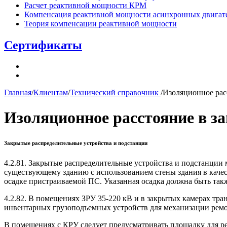
Расчет реактивной мощности КРМ
Компенсация реактивной мощности асинхронных двигат
Теория компенсации реактивной мощности
Сертификаты
Главная
/
Клиентам
/
Технический справочник
/
Изоляционное рас
Изоляционное расстояние в з
Закрытые распределительные устройства и подстанции
4.2.81
. Закрытые распределительные устройства и подстанции 
существующему зданию с использованием стены здания в каче
осадке пристраиваемой ПС. Указанная осадка должна быть так
4.2.82.
В помещениях ЗРУ 35-220 кВ и в закрытых камерах тра
инвентарных грузоподъемных устройств для механизации ремо
В помещениях с КРУ следует предусматривать площадку для р