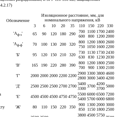
 4.2.17)
Изоляционное расстояние, мм, для
номинального напряжения, кВ
Обозначение
3
6
10
20
35
110
150
220
330
700
1100
1700
2400
'А
'
65
90
120
180
290
ф-з
600
800
1200
2000
800
1200
1800
2600
'А
'
70
100
130
200
320
ф-ф
750
1050
1600
2200
730
1130
1730
2430
'Б'
95
120
150
210
320
630
830
1230
2030
800
1200
1800
2500
'В'
165
190
220
280
390
700
900
1300
2100
2900
3300
3800
4600
'Г'
2000
2000
2000
2200
2200
2800
3000
3400
4200
3400
4200
'Д'
2500
2500
2500
2700
2700
3700
5000
3300
3700
а
5500
6000
6500
7200
'Е'
4500
4500
4500
4750
4750
5400
5700
6000
6800
900
1300
2000
3000
кту
'Ж'
80
110
150
220
350
850
1150
1800
2500
3800
4500
5750