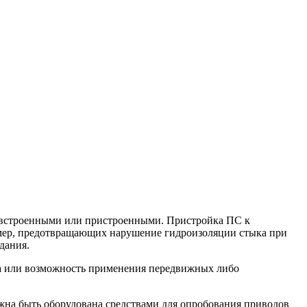
ть встроенными или пристроенными. Пристройка ПС к
 мер, предотвращающих нарушение гидроизоляции стыка при
дания.
ва или возможность применения передвижных либо
жна быть оборудована средствами для опробования приводов