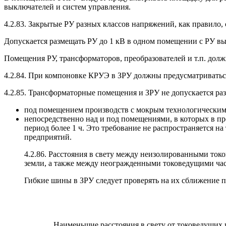
выключателей и систем управления.
4.2.83
. Закрытые РУ разных классов напряжений, как правило,
Допускается размещать РУ до 1 кВ в одном помещении с РУ вы
Помещения РУ, трансформаторов, преобразователей и т.п. дол
4.2.84
. При компоновке КРУЭ в ЗРУ должны предусматриваться
4.2.85
. Трансформаторные помещения и ЗРУ не допускается ра
под помещением производств с мокрым технологическим 
непосредственно над и под помещениями, в которых в п
период более 1 ч. Это требование не распространяется
предприятий.
4.2.86
. Расстояния в свету между неизолированными ток
земли, а также между неогражденными токоведущими час
Гибкие шины в ЗРУ следует проверять на их сближение п
Наименьшие расстояния в свету от токоведущих 