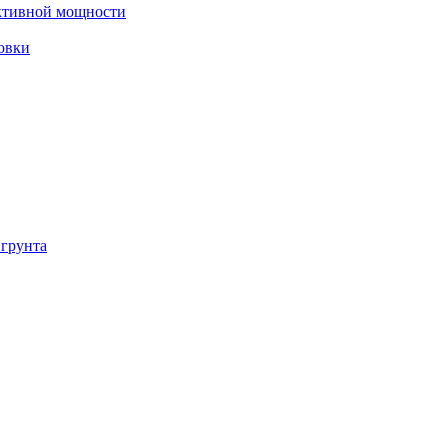
ктивной мощности
овки
 грунта