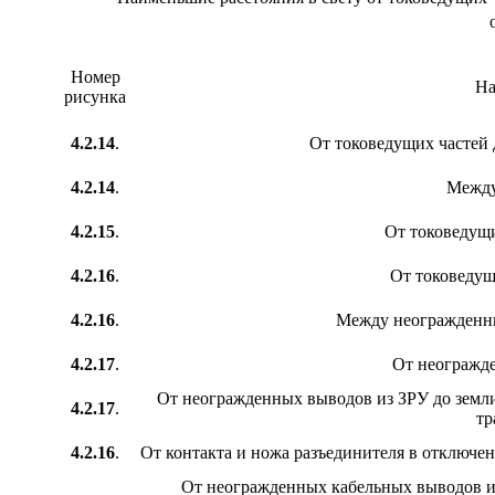
Номер
На
рисунка
4.2.14
.
От токоведущих частей 
4.2.14
.
Между
4.2.15
.
От токоведущ
4.2.16
.
От токоведущ
4.2.16
.
Между неогражденн
4.2.17
.
От неогражде
От неогражденных выводов из ЗРУ до земли
4.2.17
.
тр
4.2.16
.
От контакта и ножа разъединителя в отключе
От неогражденных кабельных выводов из